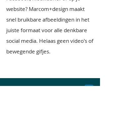
website? Marcom+design maakt
snel bruikbare afbeeldingen in het
juiste formaat voor alle denkbare
social media. Helaas geen video's of
bewegende gifjes.
Bezoek- en postadres:
Marcom+design
Julianaweg 420
3523 XN Utrecht
Bedrijfsgegevens
Kvk:
59791187
te Utrecht